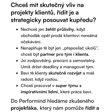
Chceš mít skutečný vliv na
projekty klientů, řídit je a
strategicky posouvat kupředu?
Nechceš jen
žehlit průšvihy
, když
obchoďák opět prodá klientovi nereálná
očekávání.
Nenaplňuje tě být jen „přeposílač úkolů“,
chceš být
partner pro tým i klienta
.
Jsi zodpovědný, precizní a samostatný.
Umíš držet deadliny a managovat tým.
Baví tě klienty
skutečně rozvíjet
a máš
radost, když rostou.
Chceš pracovat v
super týmu s
inspirativními lidmi
, které práce baví.
Do Performind hledáme zkušeného
projekťáka
, který nám pomůže
řídit a