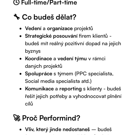
🕓 Full-time/Part-time
🔧 Co budeš dělat?
Vedení
a
organizace
projektů
Strategické posouvání
firem klientů -
budeš mít reálný pozitivní dopad na jejich
byznys
Koordinace
a
vedení týmu
v rámci
daných projektů
Spolupráce
s týmem (PPC specialista,
Social media specialista atd.)
Komunikace
a
reporting
s klienty - budeš
řešit jejich potřeby a vyhodnocovat plnění
cílů
🚀
Proč Performind?
Vliv, který jinde nedostaneš
– budeš