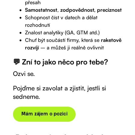
přesah
Samostatnost
,
zodpovědnost, preciznost
Schopnost číst v datech a dělat
rozhodnutí
Znalost analytiky (GA, GTM atd.)
Chuť být součástí firmy, která se
raketově
rozvíjí
– a můžeš ji reálně ovlivnit
💬 Zní to jako něco pro tebe?
Ozvi se.
Pojďme si zavolat a zjistit, jestli si
sedneme.
Mám zájem o pozici