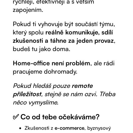
rychleji, efektivněji a s větším
zapojením.
Pokud ti vyhovuje být součástí týmu,
který spolu
reálně komunikuje, sdílí
zkušenosti a táhne za jeden provaz
,
budeš tu jako doma.
Home-office
není problém
, ale rádi
pracujeme dohromady.
Pokud hledáš pouze
remote
příležitost
, stejně se nám ozvi. Třeba
něco vymyslíme.
✅ Co od tebe očekáváme?
Zkušenosti z
e-commerce
, byznysový