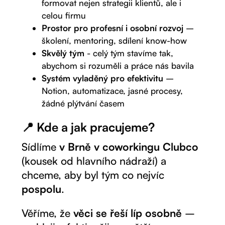
formovat nejen strategii klientů, ale i
celou firmu
Prostor pro profesní i osobní rozvoj
–
školení, mentoring, sdílení know-how
Skvělý tým
- celý tým stavíme tak,
abychom si rozuměli a práce nás bavila
Systém vyladěný pro efektivitu
–
Notion, automatizace, jasné procesy,
žádné plýtvání časem
📍 Kde a jak pracujeme?
Sídlíme
v Brně v coworkingu Clubco
(kousek od hlavního nádraží) a
chceme, aby byl tým co nejvíc
pospolu
.
Věříme, že
věci se řeší líp osobně
–