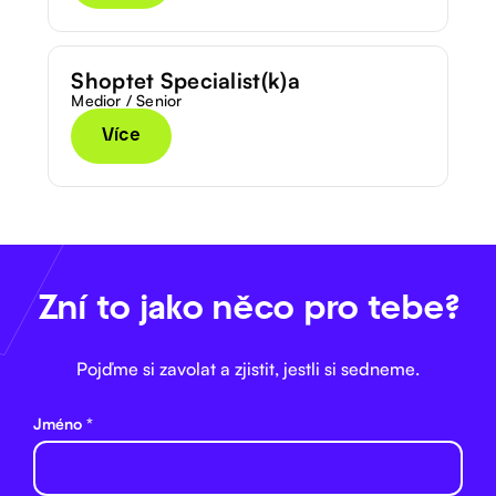
Shoptet Specialist(k)a
Medior / Senior
Více
Zní to jako něco pro tebe?
Pojďme si zavolat a zjistit, jestli si sedneme.
Jméno *