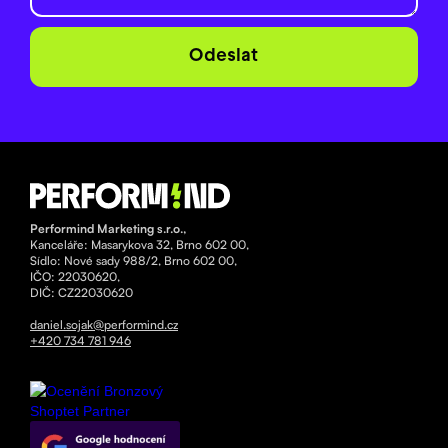
Performind Marketing s.r.o.,
Kanceláře: Masarykova 32, Brno 602 00,
Sídlo: Nové sady 988/2, Brno 602 00,
IČO: 22030620,
DIČ: CZ22030620
daniel.sojak@performind.cz
+420 734 781 946